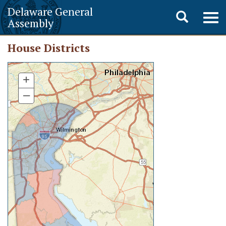
Delaware General
Toggle
Togg
Assembly
navig
search
House Districts
+
–