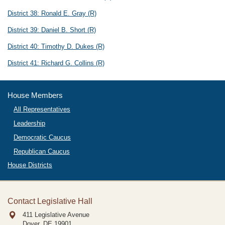
District 38:
Ronald E. Gray
(R)
District 39:
Daniel B. Short
(R)
District 40:
Timothy D. Dukes
(R)
District 41:
Richard G. Collins
(R)
House Members
All Representatives
Leadership
Democratic Caucus
Republican Caucus
House Districts
Contact Legislative Hall
411 Legislative Avenue
Dover, DE
19901