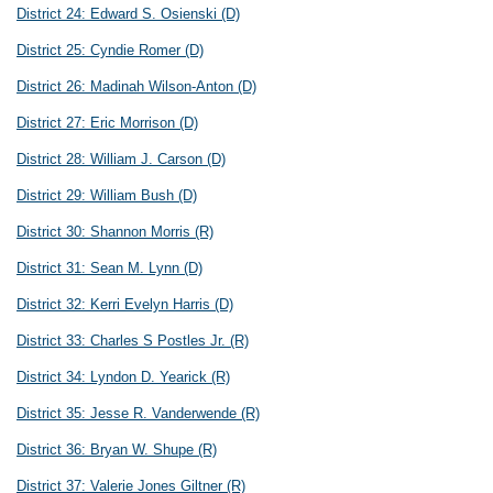
District 24:
Edward S. Osienski
(D)
District 25:
Cyndie Romer
(D)
District 26:
Madinah Wilson-Anton
(D)
District 27:
Eric Morrison
(D)
District 28:
William J. Carson
(D)
District 29:
William Bush
(D)
District 30:
Shannon Morris
(R)
District 31:
Sean M. Lynn
(D)
District 32:
Kerri Evelyn Harris
(D)
District 33:
Charles S Postles Jr.
(R)
District 34:
Lyndon D. Yearick
(R)
District 35:
Jesse R. Vanderwende
(R)
District 36:
Bryan W. Shupe
(R)
District 37:
Valerie Jones Giltner
(R)