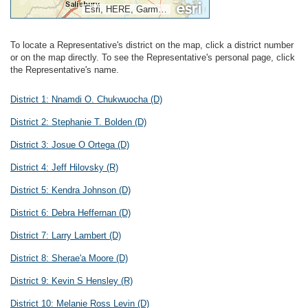
Esri, HERE, Garmin, NGA, USGS, NPS
To locate a Representative's district on the map, click a district number
or on the map directly. To see the Representative's personal page, click
the Representative's name.
District 1:
Nnamdi O. Chukwuocha
(D)
District 2:
Stephanie T. Bolden
(D)
District 3:
Josue O Ortega
(D)
District 4:
Jeff Hilovsky
(R)
District 5:
Kendra Johnson
(D)
District 6:
Debra Heffernan
(D)
District 7:
Larry Lambert
(D)
District 8:
Sherae'a Moore
(D)
District 9:
Kevin S Hensley
(R)
District 10:
Melanie Ross Levin
(D)